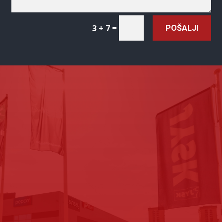
=
3 + 7
POŠALJI